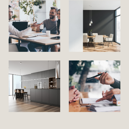
Ce secteur offre un paysage immobilier large et
varié, avec un choix de
maisons
traditionnelles, villas jumelées en
lotissements ou pavillonnaires
, mais aussi des
appartements
, des
granges rénovées ou à
rénover,
des
terrains constructibles etc..
Vous
l'aurez compris, le Grésivaudan et la Combe de
Savoie sont remplis de petites pépites.