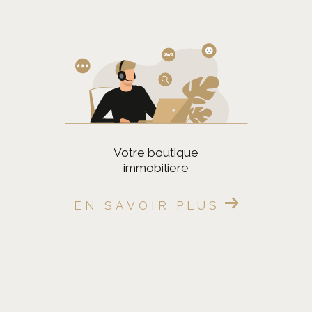
Pièces
1
2
3
4
5
Localisation
votre boutique
Surface
immobilière
EN SAVOIR PLUS
CRITÈRES
SUPPLÉMENTAIRES
Parking
Terrasse
Piscine