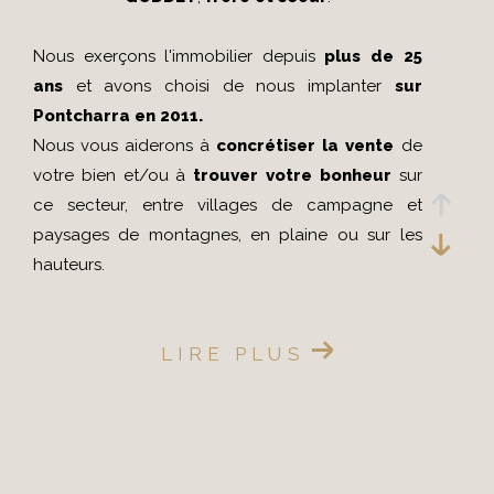
Nous exerçons l'immobilier depuis
plus de 25
ans
et avons choisi de nous implanter
sur
Pontcharra en 2011.
Nous vous aiderons à
concrétiser la vente
de
votre bien et/ou à
trouver votre bonheur
sur
ce secteur, entre villages de campagne et
paysages de montagnes, en plaine ou sur les
hauteurs.
La
situation géographique stratégique de
LIRE PLUS
Pontcharra
a été une évidence pour
rayonner
dans le grésivaudan et sur la combe de
Savoie
et ainsi apporter une vraie valeur ajoutée
aux VENDEURS et ACQUEREURS qui nous font
CONFIANCE.