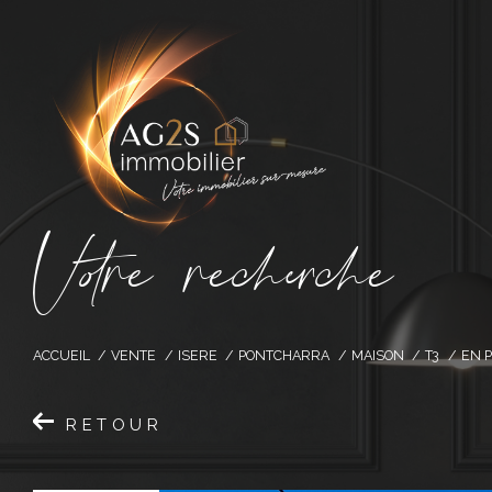
V
o
r
e
r
e
c
e
c
e
ACCUEIL
VENTE
ISERE
PONTCHARRA
MAISON
T3
EN P
RETOUR