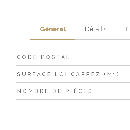
Général
Détail +
F
TRAD_ZEPHYR_Caracteristique
TRAD_ZEPHYR_Valeur
CODE POSTAL
SURFACE LOI CARREZ (M²)
NOMBRE DE PIÈCES