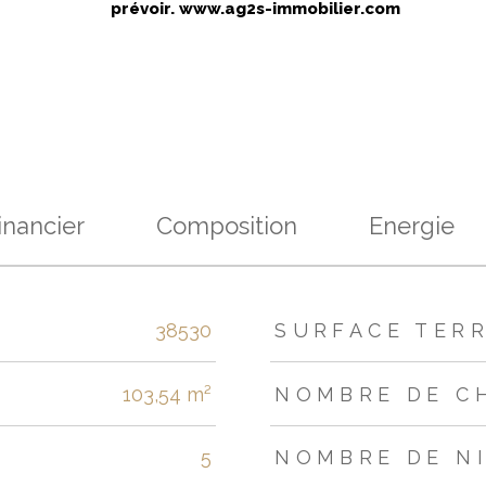
prévoir. www.ag2s-immobilier.com
inancier
Composition
Energie
s
38530
SURFACE TER
103,54 m²
NOMBRE DE C
5
NOMBRE DE N