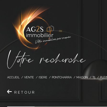
V
o
r
e
r
e
c
e
c
e
ACCUEIL
VENTE
ISERE
PONTCHARRA
MAISON
T5
PLE
RETOUR