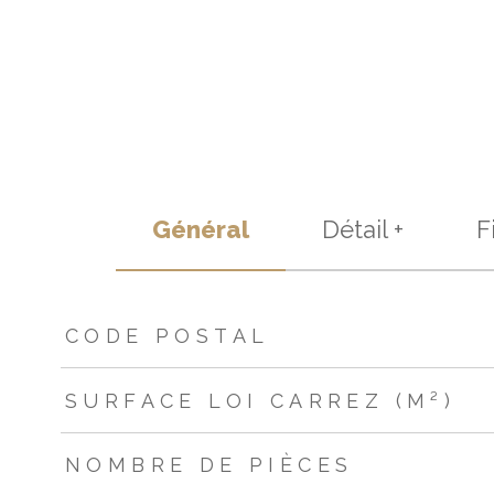
Général
Détail +
F
TRAD_ZEPHYR_Caracteristique
TRAD_ZEPHYR_Valeur
CODE POSTAL
SURFACE LOI CARREZ (M²)
NOMBRE DE PIÈCES