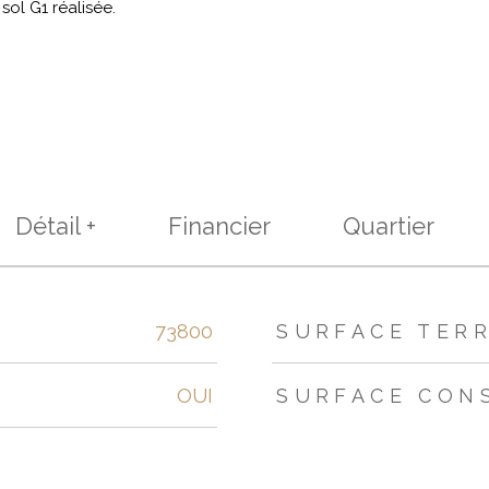
ol G1 réalisée.
Détail +
Financier
Quartier
s
73800
SURFACE TER
OUI
SURFACE CON