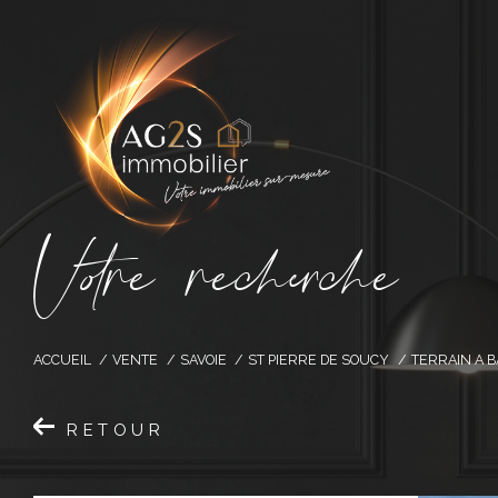
V
o
r
e
r
e
c
e
c
e
ACCUEIL
VENTE
SAVOIE
ST PIERRE DE SOUCY
TERRAIN A B
RETOUR