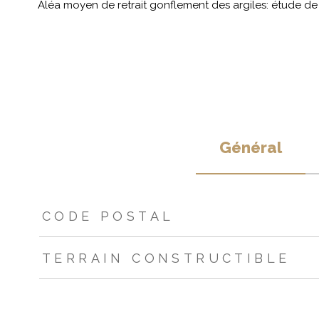
Aléa moyen de retrait gonflement des argiles: étude de s
Général
TRAD_ZEPHYR_Caracteristique
TRAD_ZEPHYR_Valeur
CODE POSTAL
TERRAIN CONSTRUCTIBLE