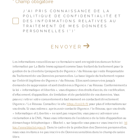
* Champ obligatoire
J'AI PRIS CONNAISSANCE DE LA
POLITIQUE DE CONFIDENTIALITÉ ET
DES INFORMATIONS RELATIVES AU
TRAITEMENT DE MES DONNÉES
PERSONNELLES (*)*
ENVOYER
Les informations recueillies sur ce formulaire sont enregistrées dans un fichier
informatisé par La Boite Immo agissant comme Sous-traitant du traitement pour la
gestion de la clientèle/prospects de l'Agence / du Réseau qui reste Responsable
du Traitement de vos Données personnelles. La base légale du traitement repose
sur l'intérêt légitime de l'Agence / du Réseau. Elles sont conservées jusqu'à
demande de suppression et sont destinées à l'Agence / au Réseau. Conformément à
la loi « informatique et libertés », vous disposez des droits d’accès, de rectification,
d’effacement, d’opposition, de limitation et de portabilité de vos données. Vous
pouvez retirer votre consentement à tout moment en contactant directement
l’Agence / Le Réseau. Consultez le site
https://cnil.fr/fr
pour plus d’informations sur
vos droits. Si vous estimez, après avoir contacté l'Agence / le Réseau, que vos droits
« Informatique et Libertés » ne sont pas respectés, vous pouvez adresser une
réclamation à la CNIL. Nous vous informons de l’existence de la liste d'opposition au
démarchage téléphonique « Bloctel », sur laquelle vous pouvez vous inscrire ici :
ht
tps://www.bloctel.gouv.fr
. Dans le cadre de la protection des Données personnelles,
nous vous invitons à ne pas inscrire de Données sensibles dans le champ de saisie
libre.