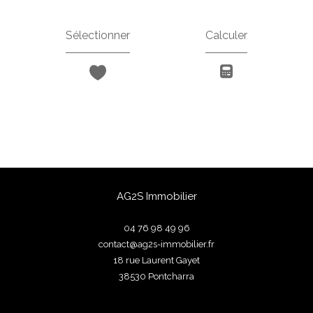
Sélectionner
Calculer
AG2S Immobilier
04 76 98 49 96
contact@ag2s-immobilier.fr
18 rue Laurent Gayet
38530
pontcharra