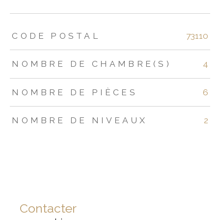
TRAD_ZEPHYR_Caracteristique
TRAD_ZEPHYR_Valeurs
CODE POSTAL
73110
NOMBRE DE CHAMBRE(S)
4
NOMBRE DE PIÈCES
6
NOMBRE DE NIVEAUX
2
Contacter