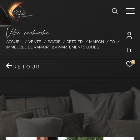
V
o
r
e
r
e
c
e
c
e
ACCUEIL
VENTE
SAVOIE
DETRIER
MAISON
T6
IMMEUBLE DE RAPPORT 2 APPARTEMENTS LOUES
Fr
0
RETOUR